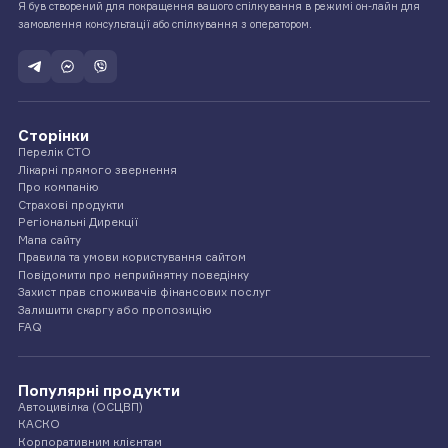
Я був створений для покращення вашого спілкування в режимі он-лайн для
замовлення консультації або спілкування з оператором.
Сторінки
Перелік СТО
Лікарні прямого звернення
Про компанію
Страхові продукти
Регіональні Дирекції
Мапа сайту
Правила та умови користування сайтом
Повідомити про неприйнятну поведінку
Захист прав споживачів фінансових послуг
Залишити скаргу або пропозицію
FAQ
Популярні продукти
Автоцивілка (ОСЦВП)
КАСКО
Корпоративним клієнтам