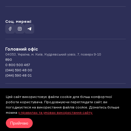
Соц. мережі
Головний офіс
04053, Україна, м. Київ, Кудрявський узвіз, 7, поверх 9-10
890
0 800 500 467
(044) 590 48 00
(044) 590 48 01
Цей сайт використовує файли cookie для більш комфортної
Телефонуйте нам
роботи користувача. Продовжуючи переглядати сайт, ви
890
погоджуєтеся на використання файлів cookie. Дізнатись більше
0-800-500-467
можна
у правилах та умовах використання сайту.
Приймаю
© 1994 — 2026 СК «Країна»