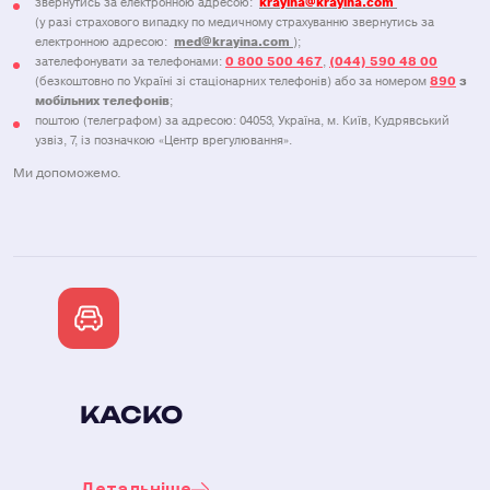
звернутись за електронною адресою:
krayina@krayina.com
(у разі страхового випадку по медичному страхуванню звернутись за
електронною адресою:
med@krayina.com
);
зателефонувати за телефонами:
0 800 500 467
,
(044) 590 48 00
(безкоштовно по Україні зі стаціонарних телефонів) або за номером
890
з
мобільних телефонів
;
поштою (телеграфом) за адресою: 04053, Україна, м. Київ, Кудрявський
узвіз, 7, із позначкою «Центр врегулювання».
Ми допоможемо.
КАСКО
Детальніше