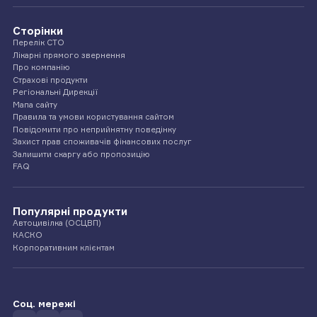
Сторінки
Перелік СТО
Лікарні прямого звернення
Про компанію
Страхові продукти
Регіональні Дирекції
Мапа сайту
Правила та умови користування сайтом
Повідомити про неприйнятну поведінку
Захист прав споживачів фінансових послуг
Залишити скаргу або пропозицію
FAQ
Популярні продукти
Автоцивілка (ОСЦВП)
КАСКО
Корпоративним клієнтам
Соц. мережі