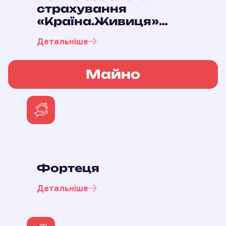
страхування
«Країна.Живиця»
(для клієнтів АТ «А-
Детальніше
БАНК»)
Майно
Фортеця
Детальніше