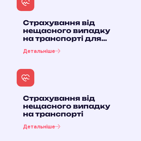
Страхування від
нещасного випадку
на транспорті для
працівників, які
Детальніше
здійснюють
експлуатацію
транспортних
засобів
Страхування від
нещасного випадку
на транспорті
Детальніше