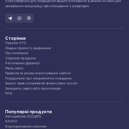
Я був створений для покращення вашого спілкування в режимі он-лайн для
замовлення консультації або спілкування з оператором.
Сторінки
Перелік СТО
Лікарні прямого звернення
Про компанію
Страхові продукти
Регіональні Дирекції
Мапа сайту
Правила та умови користування сайтом
Повідомити про неприйнятну поведінку
Захист прав споживачів фінансових послуг
Залишити скаргу або пропозицію
FAQ
Популярні продукти
Автоцивілка (ОСЦВП)
КАСКО
Корпоративним клієнтам