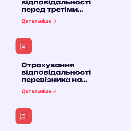
відповідальності
перед третіми
особами
Детальніше
Страхування
відповідальності
перевізника на
автомобільному та
Детальніше
міському
електричному
транспорті