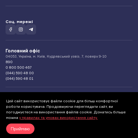
Соц. мережі
Головний офіс
04053, Україна, м. Київ, Кудрявський узвіз, 7, поверх 9-10
890
0 800 500 467
(044) 590 48 00
(044) 590 48 01
Цей сайт використовує файли cookie для більш комфортної
Телефонуйте нам
роботи користувача. Продовжуючи переглядати сайт, ви
890
погоджуєтеся на використання файлів cookie. Дізнатись більше
0-800-500-467
можна
у правилах та умовах використання сайту.
Приймаю
© 1994 — 2026 СК «Країна»