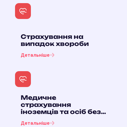
Страхування на
випадок хвороби
Детальніше
Медичне
страхування
іноземців та осіб без
громадянства, що
Детальніше
перебувають на