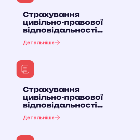
Страхування
цивільно-правової
відповідальності
приватного нотаріуса
Детальніше
Страхування
цивільно-правової
відповідальності
кваліфікованих
Детальніше
надавачів
електронних
довірчих послуг