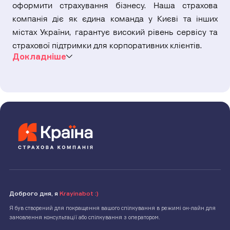
оформити страхування бізнесу. Наша страхова
компанія діє як єдина команда у Києві та інших
містах України, гарантує високий рівень сервісу та
страхової підтримки для корпоративних клієнтів.
Докладнiше
Чи потрібне страхування
власникам бізнесу
Сьогодні представники малого бізнесу та великих
корпорацій вимагають від свого страховика
набагато більшого, ніж просто найкращу ціну на
страховку. Для підприємств важливо захистити
свою справу від ризиків XXI століття, що швидко
змінюються.
У сучасному діловому світі невизначеність витісняє
Доброго дня, я
Krayinabot :)
такі звичні небезпеки, як пожежа, крадіжка, ураган,
Я був створений для покращення вашого спілкування в режимі он-лайн для
повінь, пов'язана з ними необхідність переривання
замовлення консультації або спілкування з оператором.
робіт. До центру уваги виходить відповідальність за