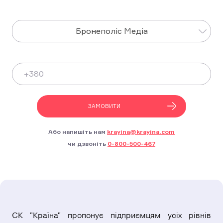
Оберіть послугу яка вас цікавить
Бронеполіс Медіа
Ваш телефон
ЗАМОВИТИ
Або напишіть нам
krayina@krayina.com
чи дзвоніть
0-800-500-467
СК "Країна" пропонує підприємцям усіх рівнів