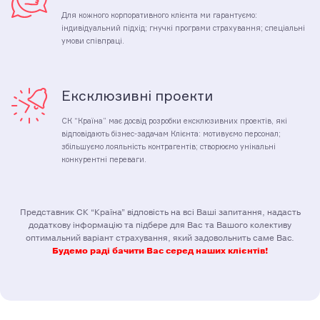
Для кожного корпоративного клієнта ми гарантуємо:
індивідуальний підхід; гнучкі програми страхування; спеціальні
умови співпраці.
Ексклюзивні проекти
СК “Країна” має досвід розробки ексклюзивних проектів, які
відповідають бізнес-задачам Клієнта: мотивуємо персонал;
збільшуємо лояльність контрагентів; створюємо унікальні
конкурентні переваги.
Представник СК “Країна” відповість на всі Ваші запитання, надасть
додаткову інформацію та підбере для Вас та Вашого колективу
оптимальний варіант страхування, який задовольнить саме Вас.
Будемо раді бачити Вас серед наших клієнтів!