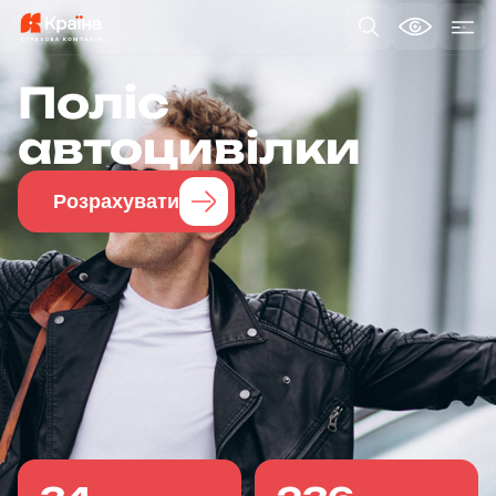
Поліс
автоцивілки
Розрахувати