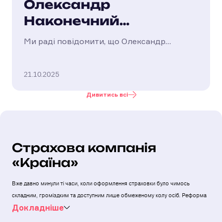
Олександр
Наконечний
призначений на
Ми раді повідомити, що Олександр
посаду Голови
Наконечний призначений на посаду Голови
Правління АТ &laquo;СК
Правління
21.10.2025
&laquo;Країна&raquo;. Рішення ухвалила
Нагля...
Дивитись всі
Страхова компанія
«Країна»
Вже давно минули ті часи, коли оформлення страховки було чимось
складним, громіздким та доступним лише обмеженому колу осіб. Реформа
Докладнiше
медичної системи України змусила багатьох людей замислитись про
майбутнє, захистити свій фінансовий добробут. Не втратили актуальність й