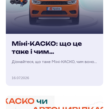
Міні-КАСКО: що це
таке і чим
відрізняється від
Дізнайтеся, що таке Міні-КАСКО, чим воно
повного КАСКО?
відрізняється від повного КАСКО, які
ризики покриває та кому підійде такий
16.07.2026
страховий захист.