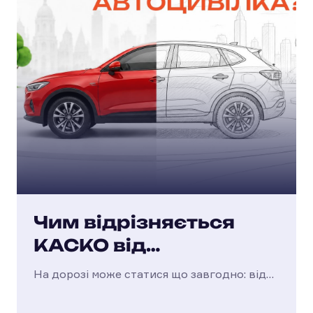
Чим відрізняється
КАСКО від
автоцивілки?
На дорозі може статися що завгодно: від
прикрої подряпини на парковці до
серйозного ДТП. Щоб захистити себе від