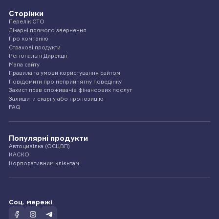
Сторінки
Перелік СТО
Лікарні прямого звернення
Про компанію
Страхові продукти
Регіональні Дирекції
Мапа сайту
Правила та умови користування сайтом
Повідомити про неприйнятну поведінку
Захист прав споживачів фінансових послуг
Залишити скаргу або пропозицію
FAQ
Популярні продукти
Автоцивілка (ОСЦВП)
КАСКО
Корпоративним клієнтам
Соц. мережі