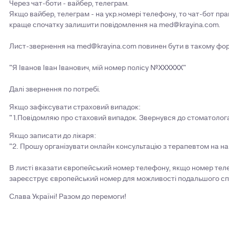
Через чат-боти - вайбер, телеграм.
Якщо вайбер, телеграм - на укр.номері телефону, то чат-бот пра
краще спочатку залишити повідомлення на
med@krayina.com
.
Лист-звернення на
med@krayina.com
повинен бути в такому фор
"Я Іванов Іван Іванович, мій номер полісу №XXXXXX"
Далі звернення по потребі.
Якщо зафіксувати страховий випадок:
"1.Повідомляю про стаховий випадок. Звернувся до стоматолога
Якщо записати до лікаря:
"2. Прошу організувати онлайн консультацію з терапевтом на най
В листі вказати європейський номер телефону, якщо номер теле
зареєструє європейський номер для можливості подальшого спі
Слава Україні! Разом до перемоги!