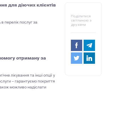
ня для діючих клієнтів
Поділитися
світлиною з
 в перелік послуг за
друзями
помогу отриману за
не лікування та інші опції у
ослуги – гарантуємо покриття
також можливо надіслати