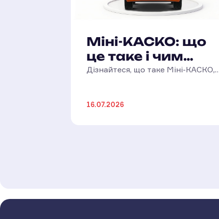
Міні-КАСКО: що
це таке і чим
відрізняється від
Дізнайтеся, що таке Міні-КАСКО,
чим воно відрізняється від
повного КАСКО?
повного КАСКО, які ризики
16.07.2026
покриває та кому підійде такий
страховий захист.