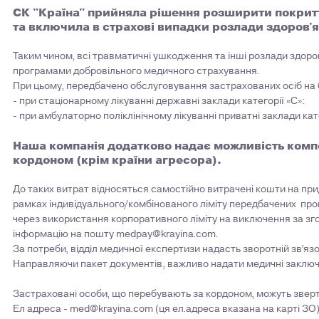
СК "Країна" прийняла рішення розширити покритт
та включила в страхові випадки розлади здоров'я
Таким чином, всі травматичні ушкодження та інші розлади здоров'
програмами добровільного медичного страхування.
При цьому, передбачено обслуговування застрахованих осіб на б
- при стаціонарному лікуванні державні заклади категорії «С»:
- при амбулаторно поліклінічному лікуванні приватні заклади кате
Наша компанія додатково надає можливість компе
кордоном (крім країни агресора).
До таких витрат відносяться самостійно витрачені кошти на прид
рамках індивідуального/комбінованого ліміту передбачених про
через використання корпоративного ліміту на виключення за зг
інформацію на пошту
medpay@krayina.com
.
За потреби, відділ медичної експертизи надасть зворотній зв’я
Направляючи пакет документів, важливо надати медичні заключ
Застраховані особи, що перебувають за кордоном, можуть зверт
Ел адреса -
med@krayina.com
(ця ел.адреса вказана на карті ЗО