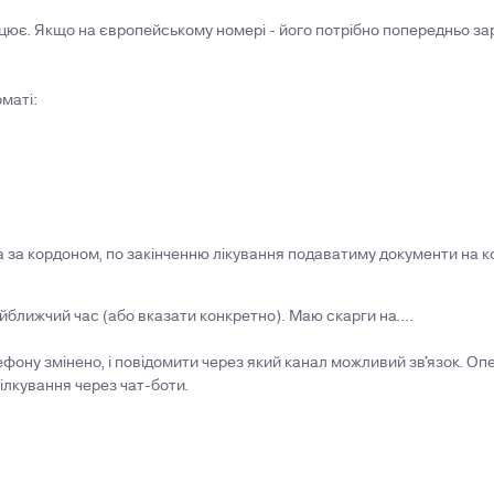
цює. Якщо на європейському номері - його потрібно попередньо зар
маті:
 за кордоном, по закінченню лікування подаватиму документи на 
ближчий час (або вказати конкретно). Маю скарги на....
фону змінено, і повідомити через який канал можливий зв'язок. Оп
лкування через чат-боти.