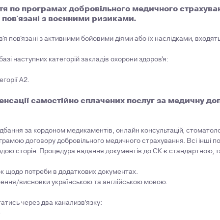
я по програмах добровільного медичного страхуван
 пов'язані з воєнними ризиками.
я пов'язані з активними бойовими діями або їх наслідками, входять
азі наступних категорій закладів охорони здоров'я:
горії А2.
нсації самостійно сплачених послуг за медичну до
бання за кордоном медикаментів, онлайн консультацій, стоматологіч
грамою договору добровільного медичного страхування. Всі інші п
одою сторін. Процедура надання документів до СК є стандартною, 
зок щодо потреби в додаткових документах.
ення/висновки українською та англійською мовою.
атись через два канализв’язку:
)