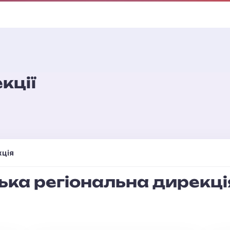
кції
кція
ька регіональна дирекці