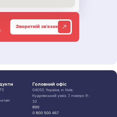
Зворотній зв'язок
.
дукти
Головний офіс
П)
04053, Україна, м. Київ,
Кудрявський узвіз, 7, поверх 9-
єнтам
10
890
0 800 500 467