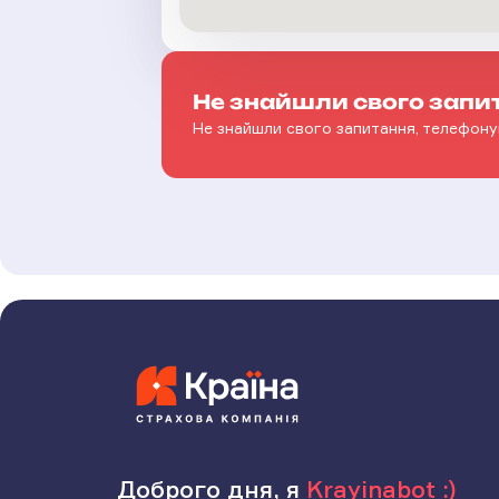
Не знайшли свого запи
Не знайшли свого запитання, телефону
Доброго дня, я
Krayinabot :)