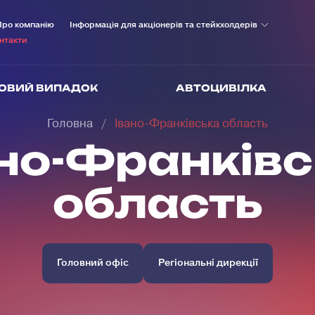
Про компанію
Інформація для акціонерів та стейкхолдерів
нтакти
ОВИЙ ВИПАДОК
АВТОЦИВІЛКА
Головна
Івано-Франківська область
но-Франків
область
Головний офіс
Регіональні дирекції