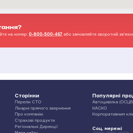
тання?
йте на номер:
0-800-500-467
або замовляйте зворотній зв'язок
Сторінки
Популярні про
Перелік СТО
Автоцивілка (ОСЦВ
Лікарні прямого звернення
КАСКО
Про компанію
Корпоративним клі
Страхові продукти
Регіональні Дирекції
Соц. мережі
Мапа сайту