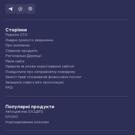
Сторінки
Перелік СТО
Лікарні прямого звернення
Про компанію
Страхові продукти
Регіональні Дирекції
Мапа сайту
Правила та умови користування сайтом
Повідомити про неприйнятну поведінку
Захист прав споживачів фінансових послуг
Залишити скаргу або пропозицію
FAQ
Популярні продукти
Автоцивілка (ОСЦВП)
КАСКО
Корпоративним клієнтам