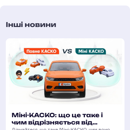
Інші новини
Міні-КАСКО: що це таке і
чим відрізняється від
повного КАСКО?
Дізнайтеся, що таке Міні-КАСКО, чим воно