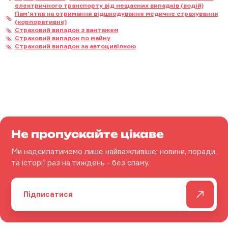
електричного транспорту від нещасних випадків (водій)
Пам'ятка на отримання відшкодування медичне страхування
(корпоративне)
Страховий випадок з вантажем
Страховий випадок по майну
Страховий випадок за автоцивілкою
Не пропускайте цікаве
Ми надсилатимемо лише найважливіше: новини, поради,
та історії раз на тиждень - без спаму.
Підписатися