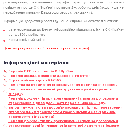
розслідування, накладення штрафу, арешту вантажу, письмово
повідомте про це СК "Країна" протягом 2-х робочих днів (якщо інше не
передбачено умовами Вашого договору страхування).
Інформацію щодо стану розгляду Вашої справи Ви можете дізнатися:
зателефонувавши до Центру інформаційної підтримки клієнтів СК «Країна»
за тел. 890 з мобільного
через особистий кабінет.
Центри врегулювання (Регіональні представництва)
Інформаційні матеріали
Перелік СТО - партнерів СК Країна
Перелік закладів охорони здоров’я та аптек
Страховий випадок з КАСКО
Пам'ятка на отримання відшкодування на випадок хвороби
Пам'ятка на отримання відшкодування у разі нещасного
випадку
Перелік документів при врегулюванні справ за договорами
страхування відповідальності перевізника за шкоду,
заподіяну життю та здоров'ю пасажирів під час перевезення
автомобільним транспортом та/або міським електричним
транспортом (пасажири)
Перелік документів при врегулюванні справ за договорами
страхування водіїв і машиністів автомобільного та міського