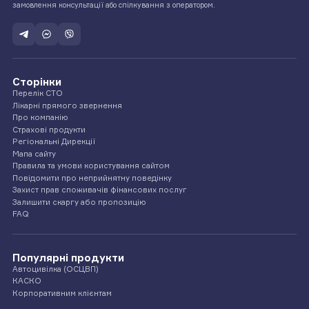
замовлення консультації або спілкування з оператором.
Сторінки
Перелік СТО
Лікарні прямого звернення
Про компанію
Страхові продукти
Регіональні Дирекції
Мапа сайту
Правила та умови користування сайтом
Повідомити про неприйнятну поведінку
Захист прав споживачів фінансових послуг
Залишити скаргу або пропозицію
FAQ
Популярні продукти
Автоцивілка (ОСЦВП)
КАСКО
Корпоративним клієнтам