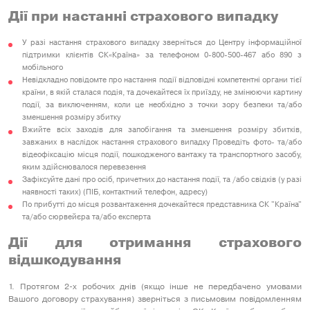
Дії при настанні страхового випадку
У разі настання страхового випадку зверніться до Центру інформаційної
підтримки клієнтів СК«Країна» за телефоном 0-800-500-467 або 890 з
мобільного
Невідкладно повідомте про настання події відповідні компетентні органи тієї
країни, в якій сталася подія, та дочекайтеся їх приїзду, не змінюючи картину
події, за виключенням, коли це необхідно з точки зору безпеки та/або
зменшення розміру збитку
Вжийте всіх заходів для запобігання та зменшення розміру збитків,
завжаних в наслідок настання страхового випадку Проведіть фото- та/або
відеофіксацію місця події, пошкодженого вантажу та транспортного засобу,
яким здійснювалося перевезення
Зафіксуйте дані про осіб, причетних до настання події, та /або свідків (у разі
наявності таких) (ПІБ, контактний телефон, адресу)
По прибутті до місця розвантаження дочекайтеся представника СК "Країна"
та/або сюрвейєра та/або експерта
Дії для отримання страхового
відшкодування
1. Протягом 2-х робочих днів (якщо інше не передбачено умовами
Вашого договору страхування) зверніться з письмовим повідомленням