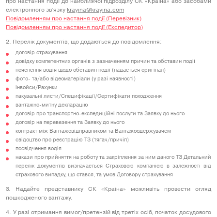
про настання події до найближчої підрозділу СК «Країна» або засобами
електронного зв’язку
krayina@krayina.com
Повідомленням про настання події (Перевізник)
Повідомленням про настання події (Експедитор)
2. Перелік документів, що додаються до повідомлення:
договір страхування
довідку компетентних органів з зазначенням причин та обставин події
пояснення водія щодо обставин події (надається оригінал)
фото- та/або відеоматеріали (у разі наявності)
інвойси/Рахунки
пакувальні листи/Специфікації/Сертифікати походження
вантажно-митну декларацію
договір про транспортно-експедиційні послуги та Заявку до нього
договір на перевезення та Заявку до нього
контракт між Вантажовідправником та Вантажоодержувачем
свідоцтво про реєстрацію ТЗ (тягач/причіп)
посвідчення водія
накази про прийняття на роботу та закріплення за ним даного ТЗ Детальний
перелік документів визначається Страховою компанією в залежності від
страхового випадку, що стався, та умов Договору страхування
3. Надайте представнику СК «Країна» можливіть провести огляд
пошкодженого вантажу.
4. У разі отримання вимог/претензій від третіх осіб, початок досудового