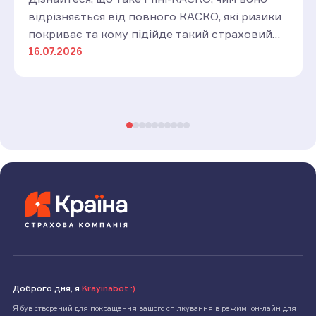
відрізняється від повного КАСКО, які ризики
покриває та кому підійде такий страховий
захист.
16.07.2026
Доброго дня, я
Krayinabot :)
Я був створений для покращення вашого спілкування в режимі он-лайн для